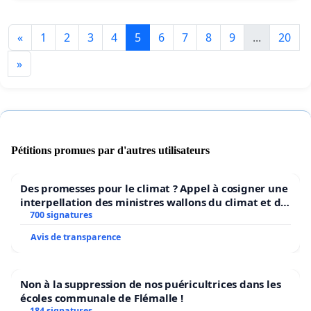
«
1
2
3
4
5
6
7
8
9
...
20
»
Pétitions promues par d'autres utilisateurs
Des promesses pour le climat ? Appel à cosigner une
interpellation des ministres wallons du climat et de
l’environnement.
700 signatures
Avis de transparence
Non à la suppression de nos puéricultrices dans les
écoles communale de Flémalle !
184 signatures