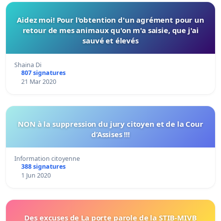
Aidez moi! Pour l'obtention d'un agrément pour un
retour de mes animaux qu'on m'a saisie, que j'ai
sauvé et élevés
Shaina Di
807 signatures
21 Mar 2020
NON à la suppression du jury citoyen et de la Cour
d’Assises !!!
Information citoyenne
388 signatures
1 Jun 2020
Des excuses de La porte parole de la STIB-MIVB