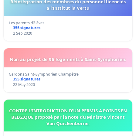
Réintégration des membres du personnel licenciés
a l’Institut la Vertu
Les parents d’élèves
355 signatures
2 Sep 2020
Non au projet de 96 logements à Saint-Symphorien.
Gardons Saint-Symphorien Champêtre
355 signatures
22 May 2020
CONTRE L'INTRODUCTION D'UN PERMIS A POINTS EN
BELGIQUE proposé par la note du Ministre Vincent
Van Quickenborne.